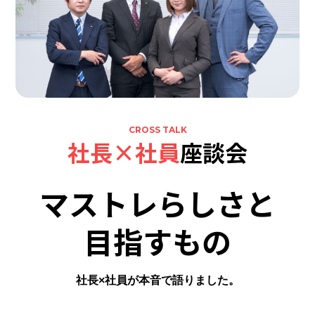
CROSS TALK
社長×社員
座談会
マストレらしさと
目指すもの
社⻑×社員が本⾳で語りました。