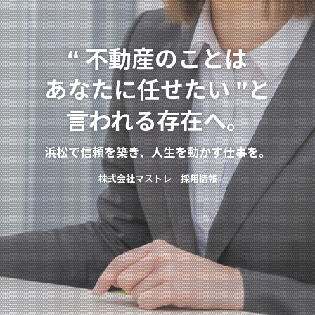
不動産のことは
“
あなたに任せたい
と
”
言われる存在へ。
浜松で信頼を築き、人生を動かす仕事を。
株式会社マストレ 採用情報