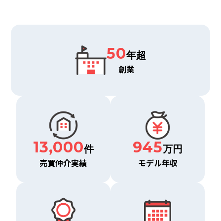
50
年超
創業
13,000
945
件
万円
売買仲介実績
モデル年収